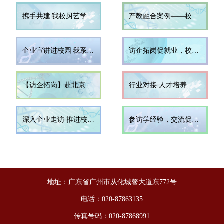
携手共建|我校厨艺学院与广州华夏国际酒店校企合作实习实训基地正式授牌
产教融合案例——校企合作让“虚拟实训”升级为“实景演练”
企业宣讲进校园|我系两场就业宣讲会顺利举行
访企拓岗促就业，校企合作谱新篇
【访企拓岗】赴北京大学深圳医院考察实习岗位
行业对接 人才培养 校企合作 共谋发展
深入企业走访 推进校企合作
参访学经验，交流促成长--记赴广东省轻工业技师学院参观学习
地址：广东省广州市从化城鳌大道东772号
电话：020-87863135
传真号码：020-87868991