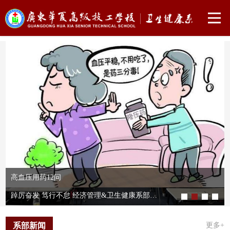
忆苦思甜，不忘初心——我系开展第一届素质拓展活动：定向越野，重走长征路
高血压用药12问
踔厉奋发 笃行不怠 经济管理&卫生健康系部会议
系部新闻
更多+